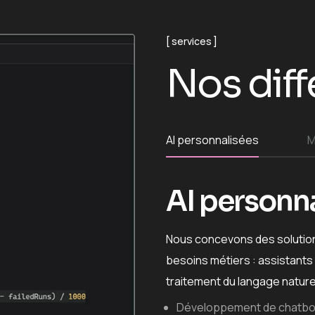
services
Nos diff
AI personnalisées
M
AI personn
Nous concevons des solutions
besoins métiers : assistants 
traitement du langage naturel
Développement de chatbot